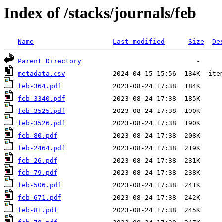
Index of /stacks/journals/feb
Name
Last modified
Size
De
Parent Directory
metadata.csv
feb-364.pdf
feb-3340.pdf
feb-3525.pdf
feb-3526.pdf
feb-80.pdf
feb-2464.pdf
feb-26.pdf
feb-79.pdf
feb-506.pdf
feb-671.pdf
feb-81.pdf