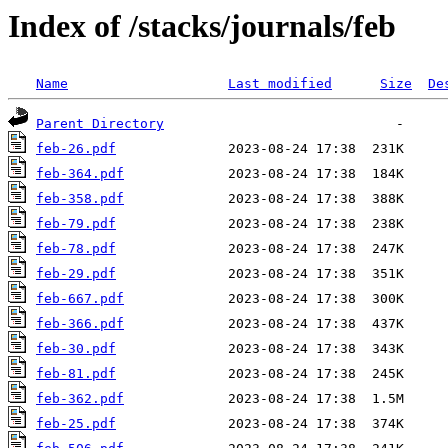
Index of /stacks/journals/feb
Name
Last modified
Size
De
Parent Directory
feb-26.pdf
feb-364.pdf
feb-358.pdf
feb-79.pdf
feb-78.pdf
feb-29.pdf
feb-667.pdf
feb-366.pdf
feb-30.pdf
feb-81.pdf
feb-362.pdf
feb-25.pdf