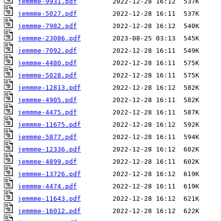
jemmme-9931.pdf
jemmme-5027.pdf
jemmme-7982.pdf
jemmme-23086.pdf
jemmme-7092.pdf
jemmme-4480.pdf
jemmme-5028.pdf
jemmme-12813.pdf
jemmme-4905.pdf
jemmme-4475.pdf
jemmme-11675.pdf
jemmme-5877.pdf
jemmme-12336.pdf
jemmme-4899.pdf
jemmme-13726.pdf
jemmme-4474.pdf
jemmme-11643.pdf
jemmme-16012.pdf