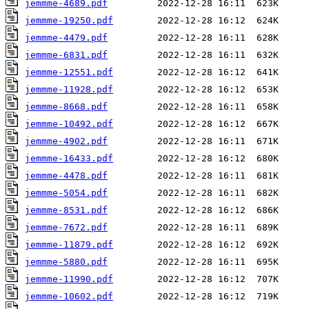
jemmme-4689.pdf
jemmme-19250.pdf
jemmme-4479.pdf
jemmme-6831.pdf
jemmme-12551.pdf
jemmme-11928.pdf
jemmme-8668.pdf
jemmme-10492.pdf
jemmme-4902.pdf
jemmme-16433.pdf
jemmme-4478.pdf
jemmme-5054.pdf
jemmme-8531.pdf
jemmme-7672.pdf
jemmme-11879.pdf
jemmme-5880.pdf
jemmme-11990.pdf
jemmme-10602.pdf