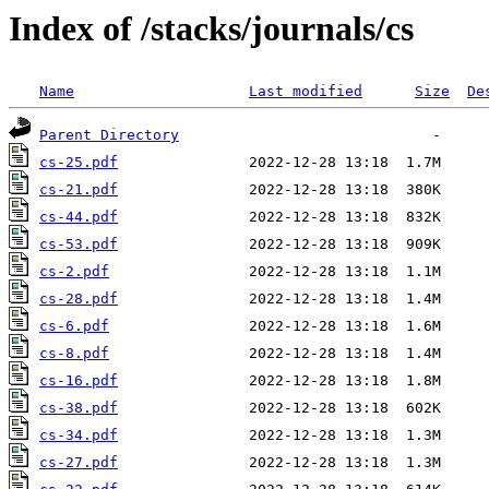
Index of /stacks/journals/cs
Name
Last modified
Size
De
Parent Directory
cs-25.pdf
cs-21.pdf
cs-44.pdf
cs-53.pdf
cs-2.pdf
cs-28.pdf
cs-6.pdf
cs-8.pdf
cs-16.pdf
cs-38.pdf
cs-34.pdf
cs-27.pdf