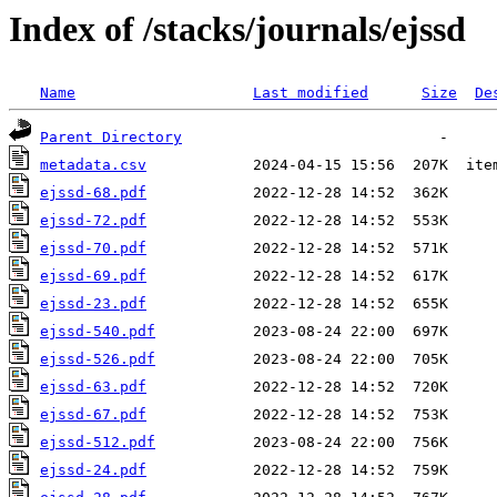
Index of /stacks/journals/ejssd
Name
Last modified
Size
De
Parent Directory
metadata.csv
ejssd-68.pdf
ejssd-72.pdf
ejssd-70.pdf
ejssd-69.pdf
ejssd-23.pdf
ejssd-540.pdf
ejssd-526.pdf
ejssd-63.pdf
ejssd-67.pdf
ejssd-512.pdf
ejssd-24.pdf