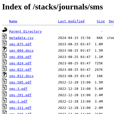
Index of /stacks/journals/sms
Name
Last modified
Size
De
Parent Directory
metadata.csv
sms-875.pdf
sms-804.docx
sms-856.pdf
sms-824.pdf
sms-822.pdf
sms-812.docx
sms-505.pdf
sms-3.pdf
sms-291.pdf
sms-1.pdf
sms-311.pdf