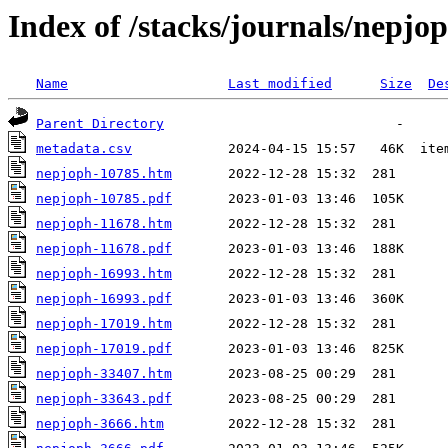
Index of /stacks/journals/nepjo
Name
Last modified
Size
De
Parent Directory
metadata.csv
nepjoph-10785.htm
nepjoph-10785.pdf
nepjoph-11678.htm
nepjoph-11678.pdf
nepjoph-16993.htm
nepjoph-16993.pdf
nepjoph-17019.htm
nepjoph-17019.pdf
nepjoph-33407.htm
nepjoph-33643.pdf
nepjoph-3666.htm