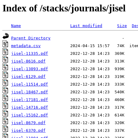
Index of /stacks/journals/jisel
Name
Last modified
Size
De
Parent Directory
metadata.csv
jisel-11335.pdf
jisel-8616.pdf
jisel-13093.pdf
jisel-6129.pdf
jisel-11514.pdf
jisel-18467.pdf
jisel-17181.pdf
jisel-14716.pdf
jisel-15162.pdf
jisel-8679.pdf
jisel-6370.pdf