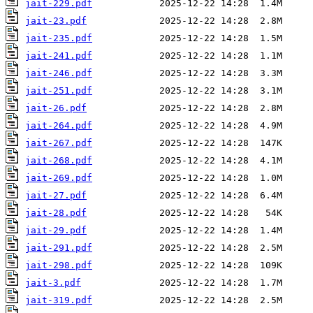
jait-229.pdf
jait-23.pdf
jait-235.pdf
jait-241.pdf
jait-246.pdf
jait-251.pdf
jait-26.pdf
jait-264.pdf
jait-267.pdf
jait-268.pdf
jait-269.pdf
jait-27.pdf
jait-28.pdf
jait-29.pdf
jait-291.pdf
jait-298.pdf
jait-3.pdf
jait-319.pdf