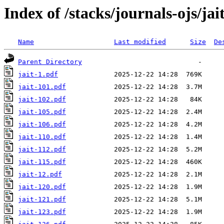
Index of /stacks/journals-ojs/jai
Name
Last modified
Size
De
Parent Directory
jait-1.pdf
jait-101.pdf
jait-102.pdf
jait-105.pdf
jait-106.pdf
jait-110.pdf
jait-112.pdf
jait-115.pdf
jait-12.pdf
jait-120.pdf
jait-121.pdf
jait-123.pdf