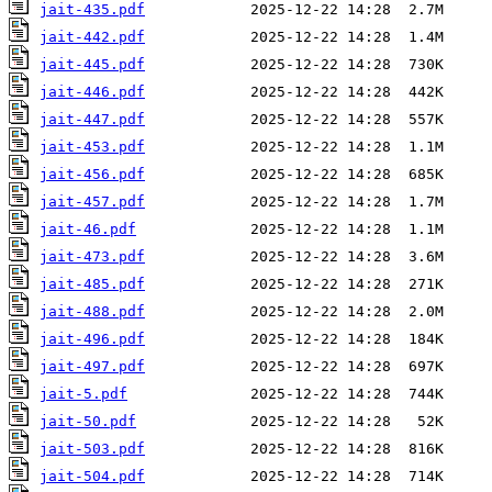
jait-435.pdf
jait-442.pdf
jait-445.pdf
jait-446.pdf
jait-447.pdf
jait-453.pdf
jait-456.pdf
jait-457.pdf
jait-46.pdf
jait-473.pdf
jait-485.pdf
jait-488.pdf
jait-496.pdf
jait-497.pdf
jait-5.pdf
jait-50.pdf
jait-503.pdf
jait-504.pdf