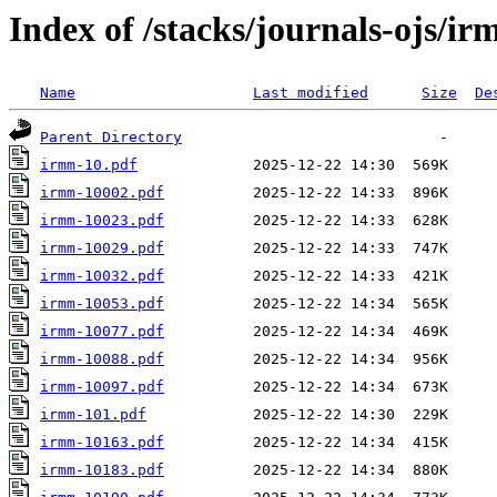
Index of /stacks/journals-ojs/i
Name
Last modified
Size
De
Parent Directory
irmm-10.pdf
irmm-10002.pdf
irmm-10023.pdf
irmm-10029.pdf
irmm-10032.pdf
irmm-10053.pdf
irmm-10077.pdf
irmm-10088.pdf
irmm-10097.pdf
irmm-101.pdf
irmm-10163.pdf
irmm-10183.pdf