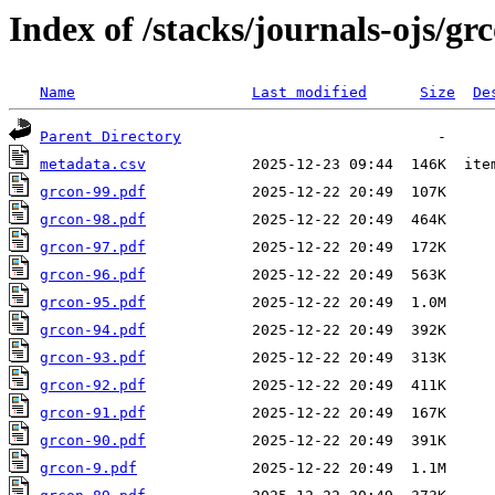
Index of /stacks/journals-ojs/gr
Name
Last modified
Size
De
Parent Directory
metadata.csv
grcon-99.pdf
grcon-98.pdf
grcon-97.pdf
grcon-96.pdf
grcon-95.pdf
grcon-94.pdf
grcon-93.pdf
grcon-92.pdf
grcon-91.pdf
grcon-90.pdf
grcon-9.pdf