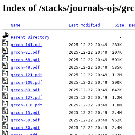
Index of /stacks/journals-ojs/gr
Name
Last modified
Size
De
Parent Directory
grcon-141.pdf
grcon-81.pdf
grcon-68.pdf
grcon-49.pdf
grcon-121.pdf
grcon-109.pdf
grcon-69.pdf
grcon-127.pdf
grcon-116.pdf
grcon-15.pdf
grcon-50.pdf
grcon-30.pdf